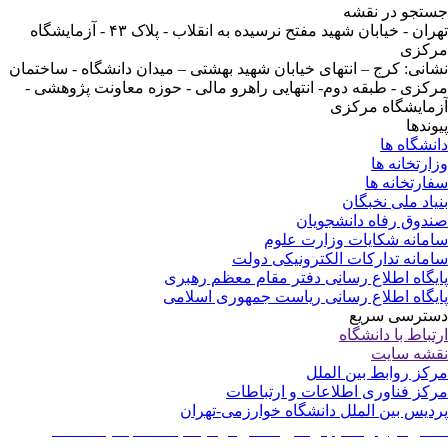
تجو در نقشه
تهران - خیابان شهید مفتح نرسیده به انقلاب - پلاک ۴۳ - آزمایشگاه
کزی
انی: کرج – انتهای خیابان شهید بهشتی – میدان دانشگاه - ساختمان
کزی - طبقه دوم- انتهایی راهرو مالی - حوزه معاونت پژوهشی -
مایشگاه مرکزی
وندها
نشگاه ها
ارتخانه ها
ارتخانه ها
یاد ملی نخبگان
دوق رفاه دانشجویان
مانه شکایات وزارت علوم
مانه تدارکات الکترونیکی دولت
یگاه اطلاع رسانی دفتر مقام معظم رهبری
یگاه اطلاع رسانی ریاست جمهوری اسلامی
ترسی سریع
تباط با دانشگاه
شه سایت
کز روابط بین الملل
کز فناوری اطلاعات و ارتباطات
دیس بین الملل دانشگاه خوارزمی-تهران
نشانی: تهران - خیابان شهید مفتح نرسیده به انقلاب - پلاک ۴۳ -