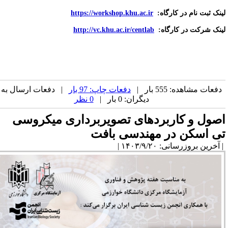
ینک ثبت نام در کارگاه:
https://workshop.khu.ac.ir
ینک شرکت در کارگاه:
http://vc.khu.ac.ir/centlab
دفعات مشاهده: 555 بار |
دفعات چاپ: 97 بار
| دفعات ارسال به
دیگران: 0 بار |
0 نظر
صول و کاربردهای تصویربرداری میکروسی
ی اسکن در مهندسی بافت
آخرین بروزرسانی: ۱۴۰۳/۹/۲۰ |