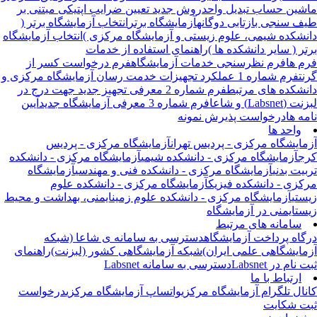
شین حساب تبدیل واحد
روش جدید تعیین ضرایب اپتیکی مبتنی بر
ف سنجی بازتابی دوگانه
آزمایشگاه برتر
انتخاب آزمایشگاه برتر (
نشکده شیمی، علوم زیستی و آزمایشگاه مرکزی )
انتخاب آزمایشگاه
تر ( سایر دانشکده ها )
راهنمای استفاده از خدمات
م ها
فرم نظرسنجی خدمات آزمایشگاه
فرم درخواست کسر از
نت
فرم شماره 1 عملکرد تجهیزات خدمت رسان آزمایشگاه مرکزی و
نشکده های مرتبط
فرم شماره 2 معرفی تجهیز جدید جهت درج در
 (Labsnet) و شاعا
فرم شماره 3 معرفی آزمایشگاه جدید
آیین
مه ها
درخواست پذیرش نمونه
واحد ها
مایشگاه مرکزی - پردیس تهران
آزمایشگاه مرکزی - پردیس
ج
آزمایشگاه مرکزی - دانشکده شیمی
آزمایشگاه مرکزی - دانشکده
بیت بدنی
آزمایشگاه مرکزی - دانشکده فنی و مهندسی
آزمایشگاه
کزی - دانشکده فیزیک
آزمایشگاه مرکزی - دانشکده علوم
ستی
آزمایشگاه مرکزی - دانشکده علوم زمین
ایمنی، بهداشت و محیط
ست
ایمنی در آزمایشگاه
سامانه های مرتبط
گاه پرداخت آزمایشگاه
دسترسی به سامانه ی شاعا (شبکه
مایشگاهی علمی ایران)
شبکه آزمایشگاهی کشور (لبزنت)
راهنمای
 نام در Labsnet
دسترسی به سامانه Labsnet
ارتباط با ما
نال تلگرام آزمایشگاه مرکزی
واتساپ آزمایشگاه مرکزی
درخواست
ت شکایت