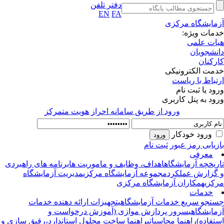
دفتر تلفن
EN
FA
مایشگاه مرکزی
مات ویژه:
ات علمی
نشجویان
رکنان
مت الکترونیکی
تباط با ریاست
ود یا ثبت نام
ود به پنل کاربری
ورود از طريق سامانه احراز هويت متمركز
ورود خودکار
زیابی رمز عبور
ثبت نام
معرفی
ریخچه آزمایشگاه
اهداف، وظایف و ماموریت ها
برنامه های راهبردی
گزارش عملکرد
مجموعه آزمایشگاه مرکزی
مدیریت آزمایشگاه
کزی
همکاران آزمایشگاه مرکزی
خدمات
تجو سریع خدمات آزمایشگاهی
تجهیزات ارائه دهنده خدمات
مایشگاهی
سرور پردازش موازی (آموزش درخواست و
تفاده)
راهنما محاسباتی
راهنما ساخت محلول استاندارد،رقیق سازی و