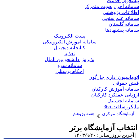
شخوان خدمت
مانه احراز هویت متمرکز
لاعات پژوهشی
مانه علم سنجی
مانه گلستان
مانه پیشنهادها
پست الکترونیک
سامانه آموزش الکترونیکی
کتابخانه دیجیتال
تغذیه
پذیرش دانشجو بین الملل
سامانه سرو
احکام پرسنلی
وماسیون اداری چارگون
ش حقوقی
مانه آموزش کارکنان
زیابی عملکرد کارکنان
مانه لجستیک
یکروسافت 365
آزمایشگاه مرکزی
هفته پژوهش
نتخاب آزمایشگاه برتر
آخرین بروزرسانی: ۱۴۰۳/۹/۲۰ |