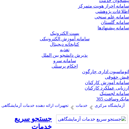
شخوان خدمت
مانه احراز هویت متمرکز
لاعات پژوهشی
مانه علم سنجی
مانه گلستان
مانه پیشنهادها
پست الکترونیک
سامانه آموزش الکترونیکی
کتابخانه دیجیتال
تغذیه
پذیرش دانشجو بین الملل
سامانه سرو
احکام پرسنلی
وماسیون اداری چارگون
ش حقوقی
مانه آموزش کارکنان
زیابی عملکرد کارکنان
مانه لجستیک
یکروسافت 365
آزمایشگاه مرکزی
خدمات
تجهیزات ارائه دهنده خدمات آزمایشگاهی
جستجو سریع
خدمات