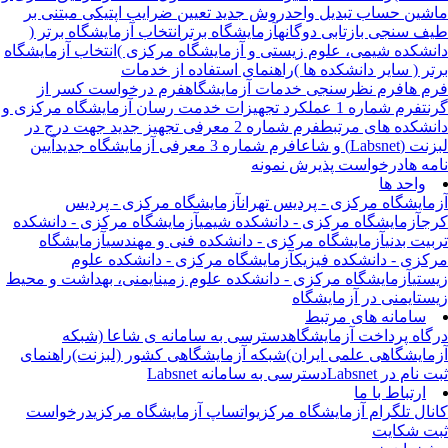
شین حساب تبدیل واحد
روش جدید تعیین ضرایب اپتیکی مبتنی بر
ف سنجی بازتابی دوگانه
آزمایشگاه برتر
انتخاب آزمایشگاه برتر (
نشکده شیمی، علوم زیستی و آزمایشگاه مرکزی )
انتخاب آزمایشگاه
تر ( سایر دانشکده ها )
راهنمای استفاده از خدمات
م ها
فرم نظرسنجی خدمات آزمایشگاه
فرم درخواست کسر از
نت
فرم شماره 1 عملکرد تجهیزات خدمت رسان آزمایشگاه مرکزی و
نشکده های مرتبط
فرم شماره 2 معرفی تجهیز جدید جهت درج در
 (Labsnet) و شاعا
فرم شماره 3 معرفی آزمایشگاه جدید
آیین
مه ها
درخواست پذیرش نمونه
واحد ها
مایشگاه مرکزی - پردیس تهران
آزمایشگاه مرکزی - پردیس
ج
آزمایشگاه مرکزی - دانشکده شیمی
آزمایشگاه مرکزی - دانشکده
بیت بدنی
آزمایشگاه مرکزی - دانشکده فنی و مهندسی
آزمایشگاه
کزی - دانشکده فیزیک
آزمایشگاه مرکزی - دانشکده علوم
ستی
آزمایشگاه مرکزی - دانشکده علوم زمین
ایمنی، بهداشت و محیط
ست
ایمنی در آزمایشگاه
سامانه های مرتبط
گاه پرداخت آزمایشگاه
دسترسی به سامانه ی شاعا (شبکه
مایشگاهی علمی ایران)
شبکه آزمایشگاهی کشور (لبزنت)
راهنمای
 نام در Labsnet
دسترسی به سامانه Labsnet
ارتباط با ما
نال تلگرام آزمایشگاه مرکزی
واتساپ آزمایشگاه مرکزی
درخواست
ت شکایت