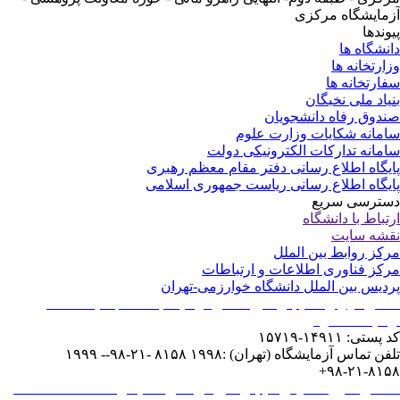
مایشگاه مرکزی
وندها
نشگاه ها
ارتخانه ها
ارتخانه ها
یاد ملی نخبگان
دوق رفاه دانشجویان
مانه شکایات وزارت علوم
مانه تدارکات الکترونیکی دولت
یگاه اطلاع رسانی دفتر مقام معظم رهبری
یگاه اطلاع رسانی ریاست جمهوری اسلامی
ترسی سریع
تباط با دانشگاه
شه سایت
کز روابط بین الملل
کز فناوری اطلاعات و ارتباطات
دیس بین الملل دانشگاه خوارزمی-تهران
نشانی: تهران - خیابان شهید مفتح نرسیده به انقلاب - پلاک ۴۳ -
مایشگاه مرکزی
ستی: ۱۴۹۱۱-۱۵۷۱۹
تلفن تماس آزمایشگاه (تهران) :۱۹۹۸ ۸۱۵۸ -۲۱-۹۸-- ۱۹۹۹
۸۱۵۸-۲۱
شانی: کرج – انتهای خیابان شهید بهشتی – میدان دانشگاه - ساختمان