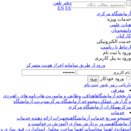
دفتر تلفن
EN
FA
مایشگاه مرکزی
مات ویژه:
ات علمی
نشجویان
رکنان
مت الکترونیکی
تباط با ریاست
ود یا ثبت نام
ود به پنل کاربری
ورود از طريق سامانه احراز هويت متمركز
ورود خودکار
زیابی رمز عبور
ثبت نام
معرفی
ریخچه آزمایشگاه
اهداف، وظایف و ماموریت ها
برنامه های راهبردی
گزارش عملکرد
مجموعه آزمایشگاه مرکزی
مدیریت آزمایشگاه
کزی
همکاران آزمایشگاه مرکزی
خدمات
تجو سریع خدمات آزمایشگاهی
تجهیزات ارائه دهنده خدمات
مایشگاهی
سرور پردازش موازی (آموزش درخواست و
تفاده)
راهنما محاسباتی
راهنما ساخت محلول استاندارد،رقیق سازی و