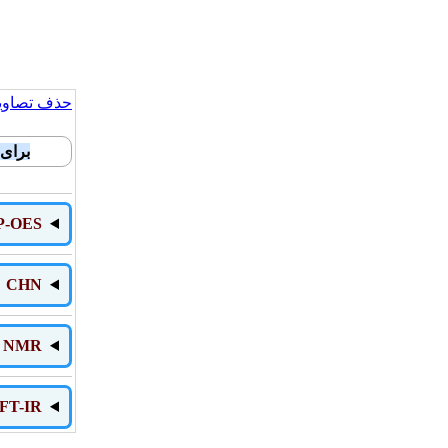
حذف تصاویر
برای
P-OES
CHN
NMR
FT-IR