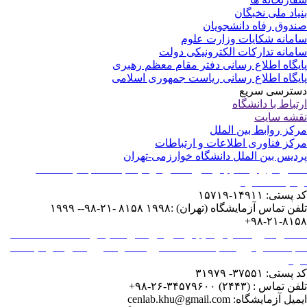
یاد ملی نخبگان
دوق رفاه دانشجویان
مانه شکایات وزارت علوم
مانه تدارکات الکترونیکی دولت
یگاه اطلاع رسانی دفتر مقام معظم رهبری
یگاه اطلاع رسانی ریاست جمهوری اسلامی
ترسی سریع
تباط با دانشگاه
شه سایت
کز روابط بین الملل
کز فناوری اطلاعات و ارتباطات
دیس بین الملل دانشگاه خوارزمی-تهران
نشانی: تهران - خیابان شهید مفتح نرسیده به انقلاب - پلاک ۴۳ -
مایشگاه مرکزی
ستی: ۱۴۹۱۱-۱۵۷۱۹
تلفن تماس آزمایشگاه (تهران) :۱۹۹۸ ۸۱۵۸ -۲۱-۹۸-- ۱۹۹۹
۸۱۵۸-۲۱
شانی: کرج – انتهای خیابان شهید بهشتی – میدان دانشگاه - ساختمان
ابخانه مرکزی - طبقه همکف- حوزه معاونت پژوهشی - آزمایشگاه
کزی
ستی: ۳۷۵۵۱- ۳۱۹۷۹
 تماس : (۲۴۴۳) ۳۴۵۷۹۶۰۰-۲۶-۹۸+
ل آزمایشگاه: cenlab.khu@gmail.com