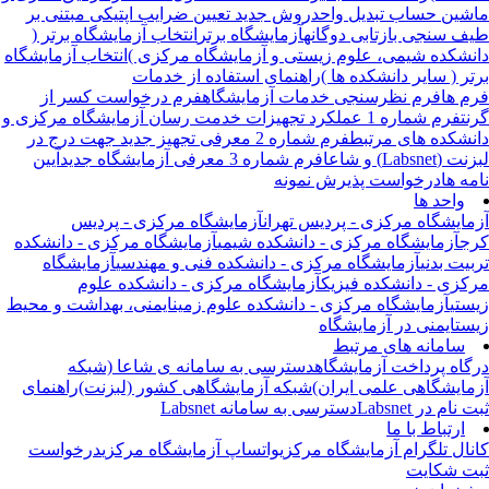
شین حساب تبدیل واحد
روش جدید تعیین ضرایب اپتیکی مبتنی بر
ف سنجی بازتابی دوگانه
آزمایشگاه برتر
انتخاب آزمایشگاه برتر (
نشکده شیمی، علوم زیستی و آزمایشگاه مرکزی )
انتخاب آزمایشگاه
تر ( سایر دانشکده ها )
راهنمای استفاده از خدمات
م ها
فرم نظرسنجی خدمات آزمایشگاه
فرم درخواست کسر از
نت
فرم شماره 1 عملکرد تجهیزات خدمت رسان آزمایشگاه مرکزی و
نشکده های مرتبط
فرم شماره 2 معرفی تجهیز جدید جهت درج در
 (Labsnet) و شاعا
فرم شماره 3 معرفی آزمایشگاه جدید
آیین
مه ها
درخواست پذیرش نمونه
واحد ها
مایشگاه مرکزی - پردیس تهران
آزمایشگاه مرکزی - پردیس
ج
آزمایشگاه مرکزی - دانشکده شیمی
آزمایشگاه مرکزی - دانشکده
بیت بدنی
آزمایشگاه مرکزی - دانشکده فنی و مهندسی
آزمایشگاه
کزی - دانشکده فیزیک
آزمایشگاه مرکزی - دانشکده علوم
ستی
آزمایشگاه مرکزی - دانشکده علوم زمین
ایمنی، بهداشت و محیط
ست
ایمنی در آزمایشگاه
سامانه های مرتبط
گاه پرداخت آزمایشگاه
دسترسی به سامانه ی شاعا (شبکه
مایشگاهی علمی ایران)
شبکه آزمایشگاهی کشور (لبزنت)
راهنمای
 نام در Labsnet
دسترسی به سامانه Labsnet
ارتباط با ما
نال تلگرام آزمایشگاه مرکزی
واتساپ آزمایشگاه مرکزی
درخواست
ت شکایت