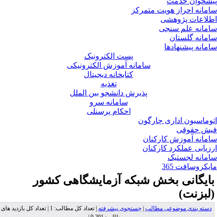
شخوان خدمت
مانه احراز هویت متمرکز
لاعات پژوهشی
مانه علم سنجی
مانه گلستان
مانه پیشنهادها
پست الکترونیک
سامانه آموزش الکترونیکی
کتابخانه دیجیتال
تغذیه
پذیرش دانشجو بین الملل
سامانه سرو
احکام پرسنلی
وماسیون اداری چارگون
ش حقوقی
مانه آموزش کارکنان
زیابی عملکرد کارکنان
مانه لجستیک
یکروسافت 365
ایگانی بخش
شبکه آزمایشگاهی کشور
لبزنت)
دسته بندی موضوعی مطالب
|
جستجوی پیشرفته
| تعداد کل مطالب: 1 | تعداد کل بازدید های